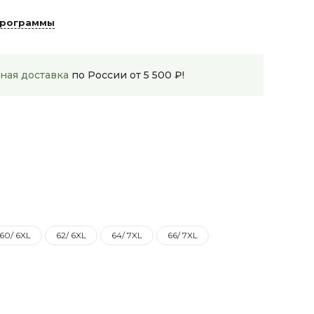
программы
ная доставка
по России от 5 500 ₽!
60/ 6XL
62/ 6XL
64/ 7XL
66/ 7XL