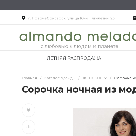
г. Новочебоксарск, улица 10-й Пятилетки, 23
с любовью к людям и планете
ЛЕТНЯЯ РАСПРОДАЖА
Главная
/
Каталог одежды
/
ЖЕНСКОЕ
/
Сорочка н
Сорочка ночная из мо