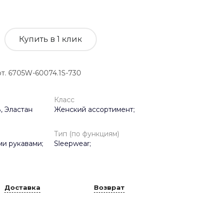
Купить в 1 клик
. 6705W-60074.1S-730
Класс
, Эластан
Женский ассортимент;
Тип (по функциям)
ми рукавами;
Sleepwear;
Доставка
Возврат