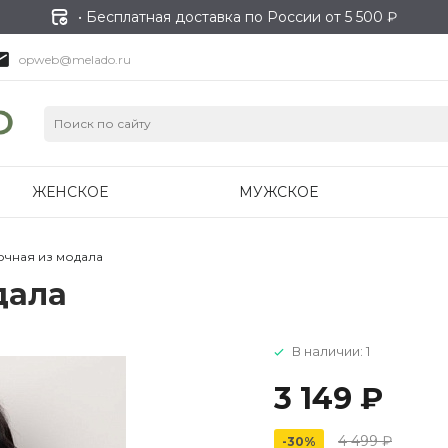
• Бесплатная доставка по России от 5 500 ₽
opweb@melado.ru
ЖЕНСКОЕ
МУЖСКОЕ
очная из модала
дала
В наличии: 1
3 149 ₽
4 499 ₽
-30%