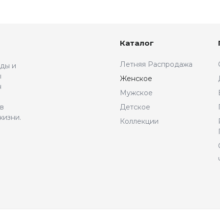
Каталог
Летняя Распродажа
жды и
ы
Женское
н
Мужское
 в
Детское
жизни.
Коллекции