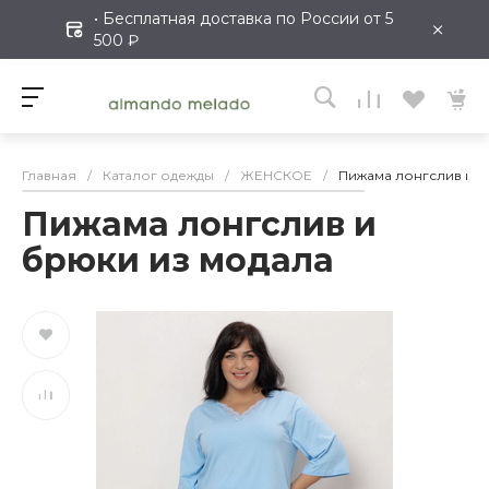
• Бесплатная доставка по России от 5
×
500 ₽
Главная
/
Каталог одежды
/
ЖЕНСКОЕ
/
Пижама лонгслив и б
Пижама лонгслив и
брюки из модала