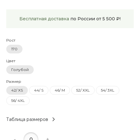
Бесплатная доставка
по России от 5 500 ₽!
Рост
170
Цвет
Голубой
Размер
42/ XS
44/ S
46/ M
52/ XXL
54/ 3XL
56/ 4XL
Таблица размеров
-
+