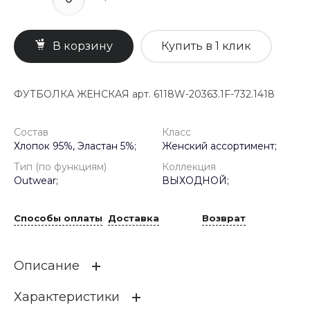
В корзину
Купить в 1 клик
ФУТБОЛКА ЖЕНСКАЯ арт. 6118W-20363.1F-732.1418
Состав
Класс
Хлопок 95%, Эластан 5%;
Женский ассортимент;
Тип (по функциям)
Коллекция
Outwear;
ВЫХОДНОЙ;
Способы оплаты
Доставка
Возврат
Описание
Характеристики
Футболка расслабленного кроя со спущенной линией