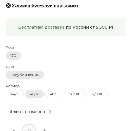
Условия бонусной программы
Бесплатная доставка
по России от 5 500 ₽!
Рост
170
Цвет
Голубой деним
Размер
44/ S
46/ M
48/ L
50/ XL
52/ XXL
Таблица размеров
-
+