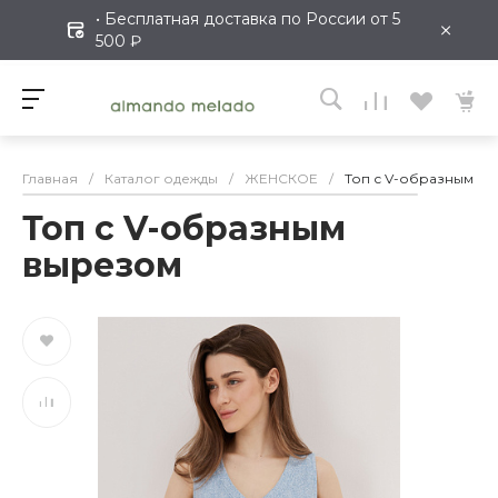
• Бесплатная доставка по России от 5
×
500 ₽
Главная
/
Каталог одежды
/
ЖЕНСКОЕ
/
Топ с V-образным в
Топ с V-образным
вырезом