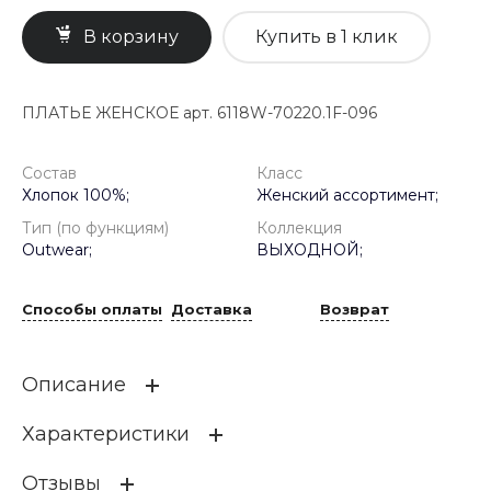
В корзину
Купить в 1 клик
ПЛАТЬЕ ЖЕНСКОЕ арт. 6118W-70220.1F-096
Состав
Класс
Хлопок 100%;
Женский ассортимент;
Тип (по функциям)
Коллекция
Outwear;
ВЫХОДНОЙ;
Способы оплаты
Доставка
Возврат
Описание
Характеристики
Летнее платье макси А-силуэта без рукавов и с
круглым вырезом горловины. Легкий трикотаж
обеспечивает комфорт в самую жаркую погоду, а
Отзывы