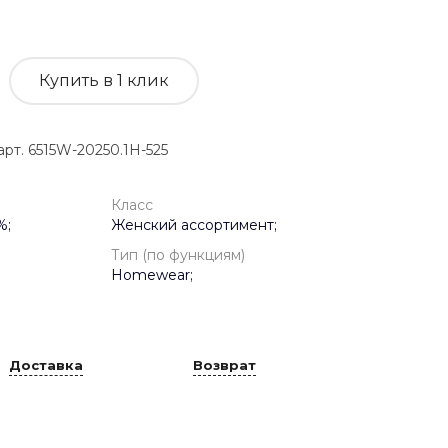
Купить в 1 клик
. 6515W-20250.1H-525
Класс
%;
Женский ассортимент;
Тип (по функциям)
Homewear;
Доставка
Возврат