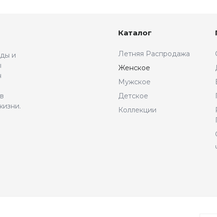
Каталог
Летняя Распродажа
жды и
ы
Женское
н
Мужское
 в
Детское
жизни.
Коллекции