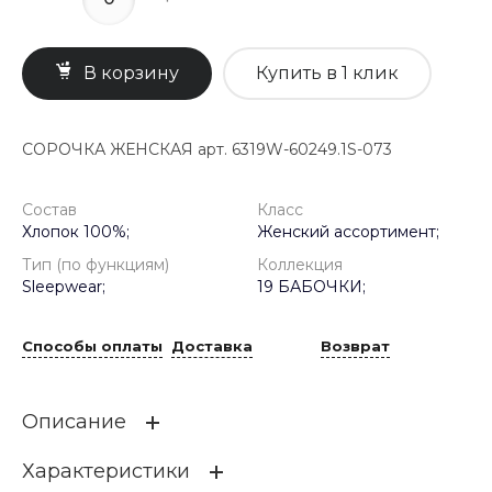
В корзину
Купить в 1 клик
СОРОЧКА ЖЕНСКАЯ арт. 6319W-60249.1S-073
Состав
Класс
Хлопок 100%;
Женский ассортимент;
Тип (по функциям)
Коллекция
Sleepwear;
19 БАБОЧКИ;
Способы оплаты
Доставка
Возврат
Описание
Характеристики
Романтичная сорочка А-силуэта с завышенной линией