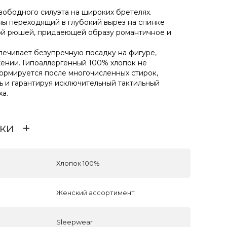
вободного силуэта на широких бретелях.
ны переходящий в глубокий вырез на спинке
ой рюшей, придаеющей образу романтичное и
ечивает безупречную посадку на фигуре,
жении. Гипоаллергенный 100% хлопок не
формируется после многочисленных стирок,
ь и гарантируя исключительный тактильный
ха.
ки
Хлопок 100%
Женский ассортимент
Sleepwear