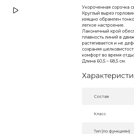
Укороченная сорочка с
Круглый вырез горлови
изящно обрамлен тонк
легкое настроение.
Лаконичный крой обесп
плавность линий в дви
растягивается и не де
сохраняя шелковистост
комфорт во время отды
Длина 60,5 – 68,5 см.
Характеристи
Состав
Класс
Тип (по функциям)