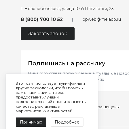
г. Новочебоксарск, улица 10-й Пятилетки, 23
opweb@melado.ru
8 (800) 700 10 52
Заказать звонок
Подпишись на рассылку
Никакого спама, только самые актуальные новос
новинках и выгодных предложениях
Этот сайт использует куки-файлы и
другие технологии, чтобы помочь
вам в навигации, а также
предоставить лучший
пользовательский опыт и повысить
качество рекламных и
© 2026 almando melado, Все права защищены
маркетинговых активностей
Сделано командой
Принимаю
Подробнее