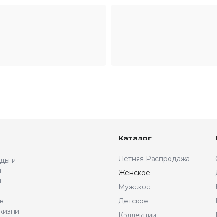
Каталог
Летняя Распродажа
жды и
ы
Женское
н
Мужское
 в
Детское
жизни.
Коллекции