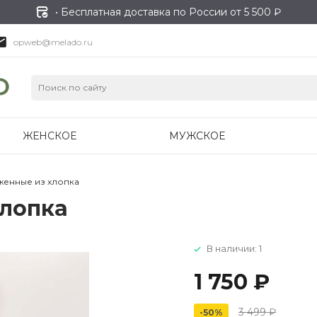
• Бесплатная доставка по России от 5 500 ₽
opweb@melado.ru
ЖЕНСКОЕ
МУЖСКОЕ
женные из хлопка
хлопка
В наличии: 1
1 750 ₽
3 499 ₽
-50%