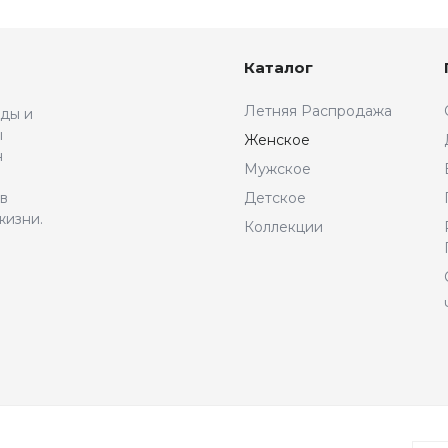
Каталог
Летняя Распродажа
жды и
ы
Женское
н
Мужское
 в
Детское
жизни.
Коллекции