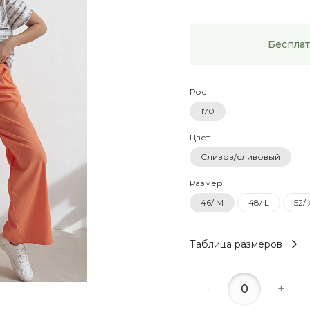
Бесплат
Рост
170
Цвет
Сливов/сливовый
Размер
46/ M
48/ L
52/
Таблица размеров
-
+