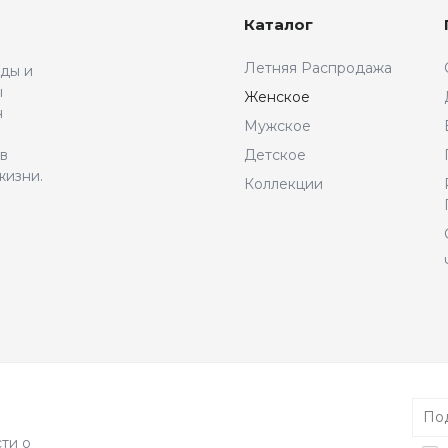
Каталог
Летняя Распродажа
жды и
ы
Женское
н
Мужское
 в
Детское
жизни.
Коллекции
ти о