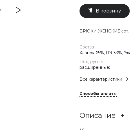
В корзину
БРЮКИ ЖЕНСКИЕ арт. 4
Состав
Хлопок 65%, ПЭ 33%, Эл
Подгруппа
расширенные;
Все характеристики
Способы оплаты
Описание
Брюки женские из ткан