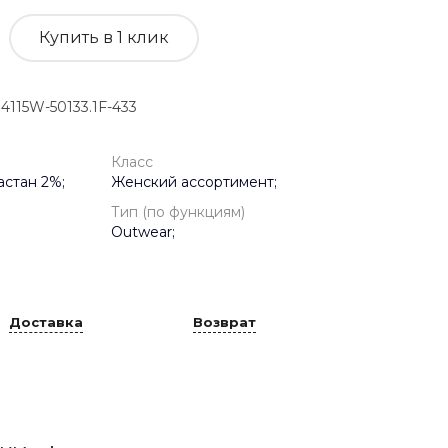
Купить в 1 клик
115W-50133.1F-433
Класс
астан 2%;
Женский ассортимент;
Тип (по функциям)
Outwear;
Доставка
Возврат
и широкие в меру и удлиненные. Модель