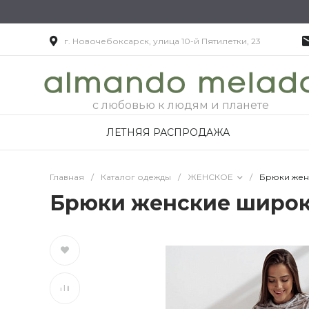
г. Новочебоксарск, улица 10-й Пятилетки, 23
с любовью к людям и планете
ЛЕТНЯЯ РАСПРОДАЖА
Главная
/
Каталог одежды
/
ЖЕНСКОЕ
/
Брюки жен
Брюки женские широ