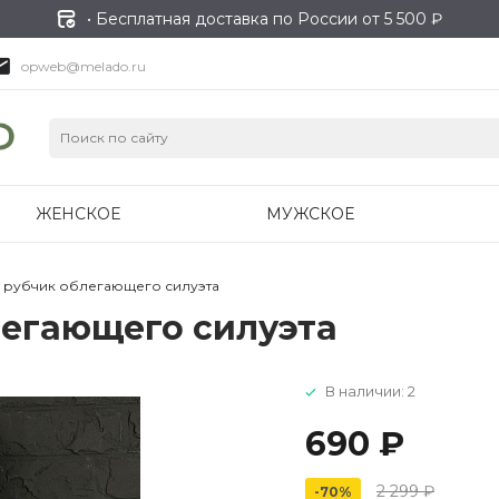
• Бесплатная доставка по России от 5 500 ₽
opweb@melado.ru
ЖЕНСКОЕ
МУЖСКОЕ
в рубчик облегающего силуэта
легающего силуэта
В наличии: 2
690 ₽
2 299 ₽
-70%