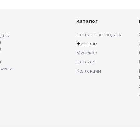
Каталог
Летняя Распродажа
жды и
ы
Женское
н
Мужское
 в
Детское
жизни.
Коллекции