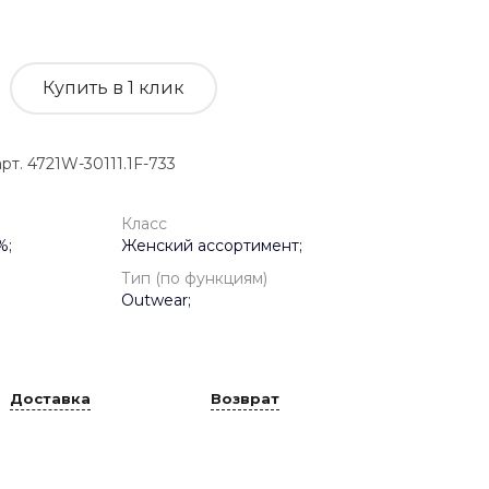
Купить в 1 клик
 4721W-30111.1F-733
Класс
%;
Женский ассортимент;
Тип (по функциям)
Outwear;
Доставка
Возврат