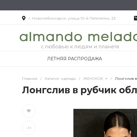
г. Новочебоксарск, улица 10-й Пятилетки, 23
с любовью к людям и планете
ЛЕТНЯЯ РАСПРОДАЖА
Главная
/
Каталог одежды
/
ЖЕНСКОЕ
/
Лонгслив 
Лонгслив в рубчик об