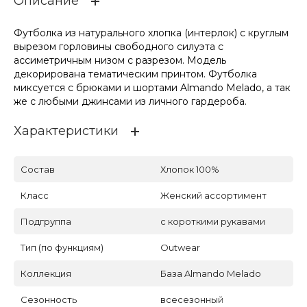
Описание
Футболка из натурального хлопка (интерлок) с круглым
вырезом горловины свободного силуэта с
ассиметричным низом с разрезом. Модель
декорирована тематическим принтом. Футболка
миксуется с брюками и шортами Almando Melado, а так
же с любыми джинсами из личного гардероба.
Характеристики
Состав
Хлопок 100%
Класс
Женский ассортимент
Подгруппа
с короткими рукавами
Тип (по функциям)
Outwear
Коллекция
База Almando Melado
Сезонность
всесезонный