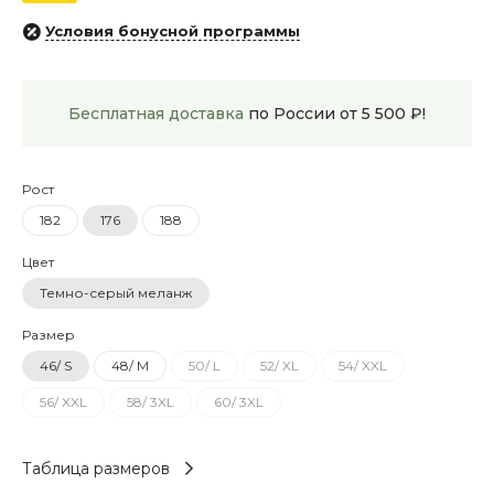
Условия бонусной программы
Бесплатная доставка
по России от 5 500 ₽!
Рост
182
176
188
Цвет
Темно-серый меланж
Размер
46/ S
48/ M
50/ L
52/ XL
54/ XXL
56/ XXL
58/ 3XL
60/ 3XL
Таблица размеров