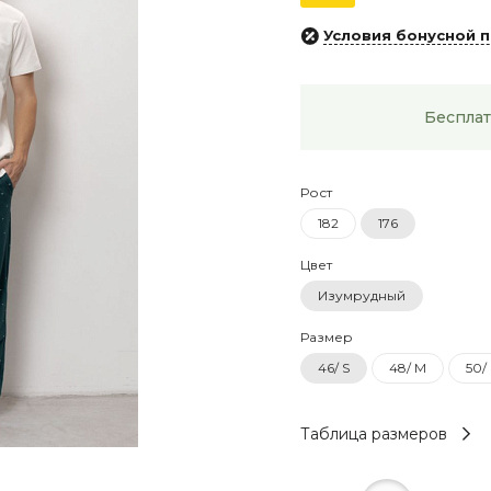
Условия бонусной 
Бесплат
Рост
182
176
Цвет
Изумрудный
Размер
46/ S
48/ M
50/
Таблица размеров