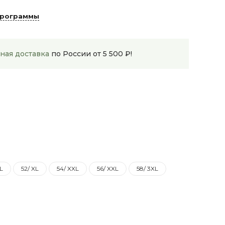
программы
ная доставка
по России от 5 500 ₽!
 L
52/ XL
54/ XXL
56/ XXL
58/ 3XL