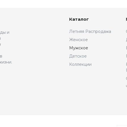
Каталог
Летняя Распродажа
жды и
ы
Женское
н
Мужское
 в
Детское
жизни.
Коллекции