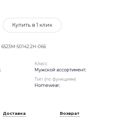
Купить в 1 клик
6523M-50142.2H-066
Класс
;
Мужской ассортимент;
Тип (по функциям)
Homewear;
Доставка
Возврат