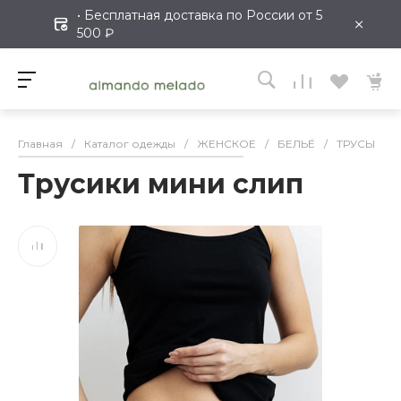
• Бесплатная доставка по России от 5
×
500 ₽
Главная
/
Каталог одежды
/
ЖЕНСКОЕ
/
БЕЛЬЁ
/
ТРУСЫ
/
Трусики мини слип