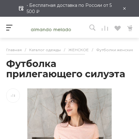
• Бесплатная доставка по России от 5
×
500 ₽
Главная
/
Каталог одежды
/
ЖЕНСКОЕ
/
Футболки женские
/
Футболка
прилегающего силуэта