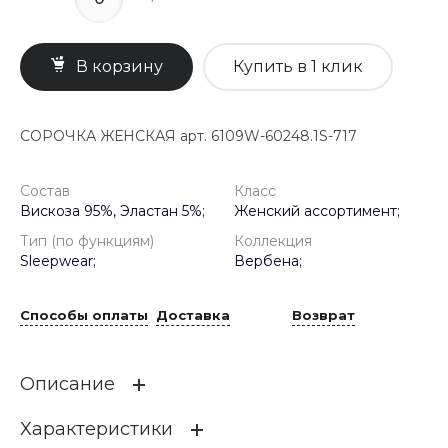
В корзину
Купить в 1 клик
СОРОЧКА ЖЕНСКАЯ арт. 6109W-60248.1S-717
Состав
Класс
Вискоза 95%, Эластан 5%;
Женский ассортимент;
Тип (по функциям)
Коллекция
Sleepwear;
Вербена;
Способы оплаты
Доставка
Возврат
Описание
Характеристики
Сорочка полуприлегающего силуэта на тонких