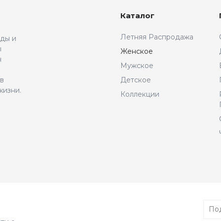
Каталог
Летняя Распродажа
жды и
ы
Женское
н
Мужское
 в
Детское
жизни.
Коллекции