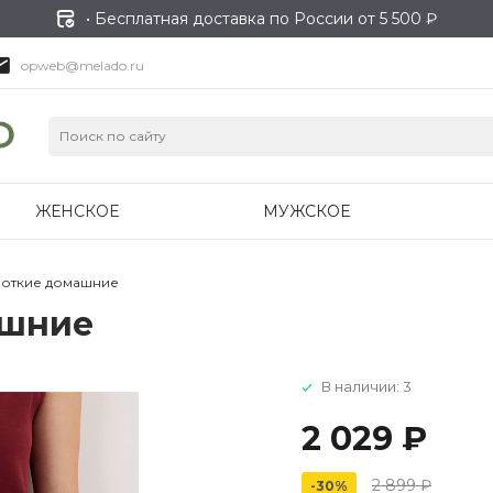
• Бесплатная доставка по России от 5 500 ₽
opweb@melado.ru
ЖЕНСКОЕ
МУЖСКОЕ
откие домашние
ашние
В наличии: 3
2 029 ₽
2 899 ₽
-30%