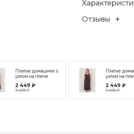
Характеристи
Удобные домашние шорт
Оптимальная длина и в
незаменимыми для повс
Отзывы
Состав
ОСТАВИТЬ ОТЗЫ
Класс
Тип (по функциям)
Отзывов е
Платье домашнее с
Платье дома
Коллекция
узлом на плече
узлом на пле
2 449 ₽
2 449 ₽
3 499 ₽
3 499 ₽