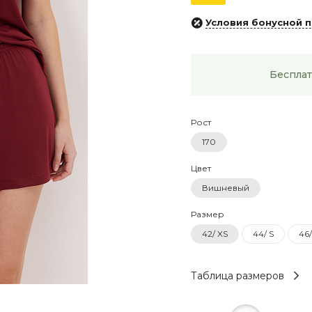
Условия бонусной 
Бесплат
Рост
170
Цвет
Вишневый
Размер
42/ XS
44/ S
46
Таблица размеров