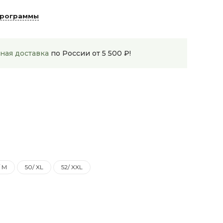
программы
ная доставка
по России от 5 500 ₽!
/ M
50/ XL
52/ XXL