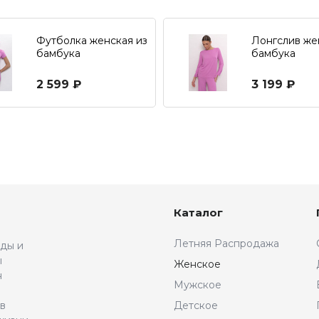
Футболка женская из
Лонгслив же
бамбука
бамбука
2 599 ₽
3 199 ₽
Каталог
Летняя Распродажа
жды и
ы
Женское
н
Мужское
 в
Детское