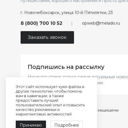
путешествиях, хорошего настроения и просто для 
г. Новочебоксарск, улица 10-й Пятилетки, 23
opweb@melado.ru
8 (800) 700 10 52
Заказать звонок
Подпишись на рассылку
Никакого спама, только самые актуальные новос
новинках и выгодных предложениях
Этот сайт использует куки-файлы и
другие технологии, чтобы помочь
вам в навигации, а также
предоставить лучший
пользовательский опыт и повысить
качество рекламных и
© 2026 almando melado, Все права защищены
маркетинговых активностей
Сделано командой
Принимаю
Подробнее