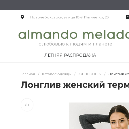
г. Новочебоксарск, улица 10-й Пятилетки, 23
с любовью к людям и планете
ЛЕТНЯЯ РАСПРОДАЖА
Главная
/
Каталог одежды
/
ЖЕНСКОЕ
/
Лонглив ж
Лонглив женский тер