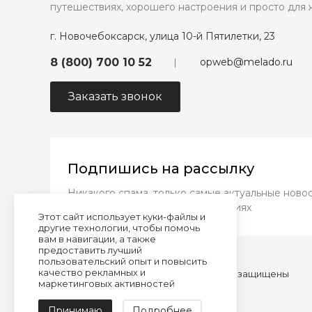
путешествиях, хорошего настроения и просто для 
г. Новочебоксарск, улица 10-й Пятилетки, 23
opweb@melado.ru
8 (800) 700 10 52
Заказать звонок
Подпишись на рассылку
Никакого спама, только самые актуальные новос
новинках и выгодных предложениях
Этот сайт использует куки-файлы и
другие технологии, чтобы помочь
вам в навигации, а также
предоставить лучший
пользовательский опыт и повысить
качество рекламных и
© 2026 almando melado, Все права защищены
маркетинговых активностей
Сделано командой
Принимаю
Подробнее