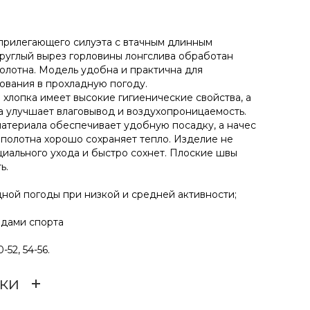
 прилегающего силуэта с втачным длинным
углый вырез горловины лонгслива обработан
полотна. Модель удобна и практична для
ования в прохладную погоду.
хлопка имеет высокие гигиенические свойства, а
 улучшает влаговывод и воздухопроницаемость.
материала обеспечивает удобную посадку, а начес
 полотна хорошо сохраняет тепло. Изделие не
циального ухода и быстро сохнет. Плоские швы
ь.
дной погоды при низкой и средней активности;
идами спорта
-52, 54-56.
ки