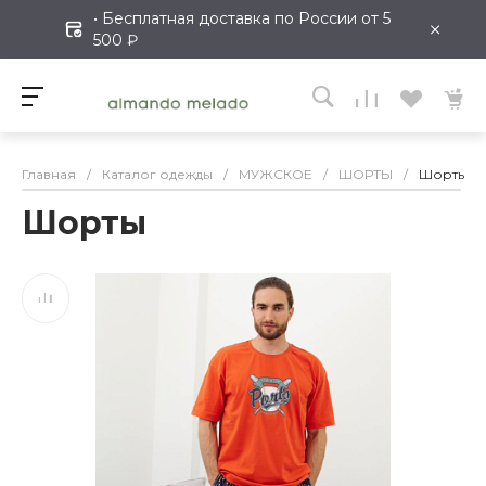
• Бесплатная доставка по России от 5
×
500 ₽
Главная
/
Каталог одежды
/
МУЖСКОЕ
/
ШОРТЫ
/
Шорты
Шорты