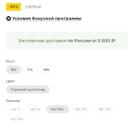
2 899 ₽
-30%
Условия бонусной программы
Бесплатная доставка
по России от 5 500 ₽!
Рост
182
176
188
Цвет
Горький шоколад
Размер
46/ S
48/ M
54/ XXL
56/ XXL
58/ 3XL
60/ 3XL