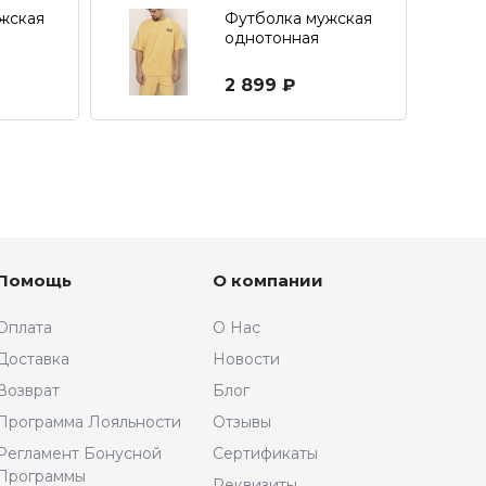
жская
Футболка мужская
однотонная
кроя
свободного кроя с
принтом
2 899 ₽
Помощь
О компании
Оплата
О Нас
Доставка
Новости
Возврат
Блог
Программа Лояльности
Отзывы
Регламент Бонусной
Сертификаты
Программы
Реквизиты