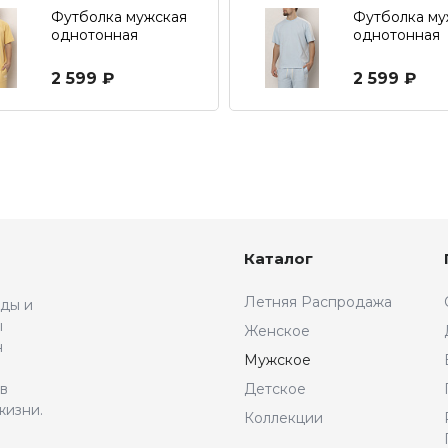
Футболка мужская
Футболка му
однотонная
однотонная
свободного кроя
свободного 
2 599 ₽
2 599 ₽
Каталог
Летняя Распродажа
жды и
ы
Женское
н
Мужское
 в
Детское
жизни.
Коллекции