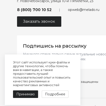
г. Новочебоксарск, улица 10-й Пятилетки, 23
opweb@melado.ru
8 (800) 700 10 52
Заказать звонок
Подпишись на рассылку
Никакого спама, только самые актуальные новос
новинках и выгодных предложениях
Этот сайт использует куки-файлы и
другие технологии, чтобы помочь
вам в навигации, а также
предоставить лучший
пользовательский опыт и повысить
качество рекламных и
© 2026 almando melado, Все права защищены
маркетинговых активностей
Сделано командой
Принимаю
Подробнее