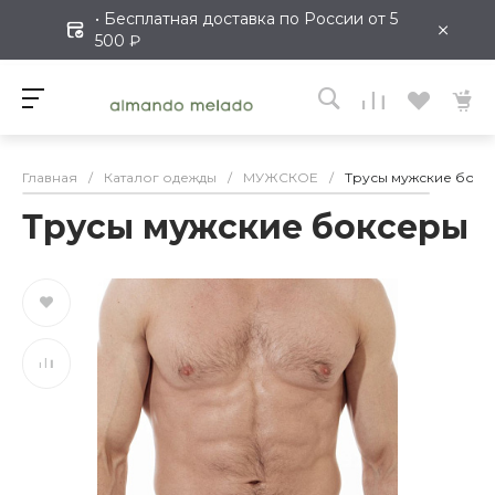
• Бесплатная доставка по России от 5
×
500 ₽
Главная
/
Каталог одежды
/
МУЖСКОЕ
/
Трусы мужские бокс
Трусы мужские боксеры