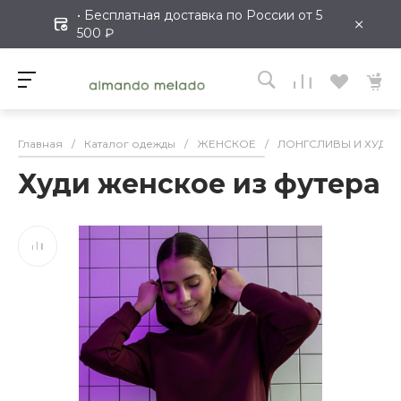
• Бесплатная доставка по России от 5
×
500 ₽
Главная
/
Каталог одежды
/
ЖЕНСКОЕ
/
ЛОНГСЛИВЫ И ХУДИ
Худи женское из футера