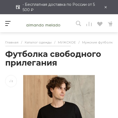
• Бесплатная доставка по России от 5
×
500 ₽
Главная
/
Каталог одежды
/
МУЖСКОЕ
/
Мужские футболки
Футболка свободного
прилегания