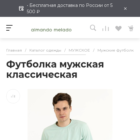
• Бесплатная доставка по России от 5
×
500 ₽
Главная
/
Каталог одежды
/
МУЖСКОЕ
/
Мужские футболки
Футболка мужская
классическая