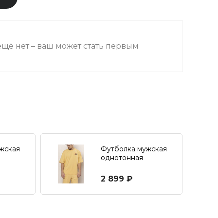
щё нет – ваш может стать первым
жская
Футболка мужская
однотонная
кроя
свободного кроя с
принтом
2 899 ₽