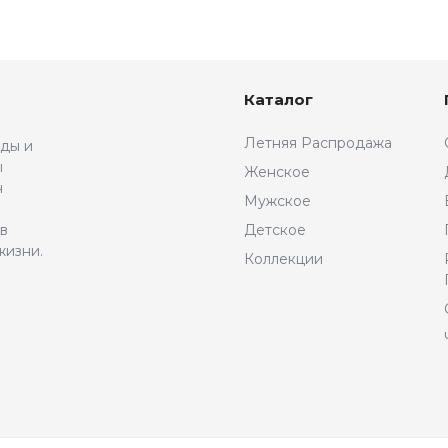
Каталог
Летняя Распродажа
жды и
ы
Женское
н
Мужское
 в
Детское
жизни.
Коллекции