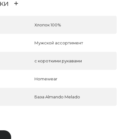
ки
Хлопок 100%
Мужской ассортимент
с короткими рукавами
Homewear
База Almando Melado
В