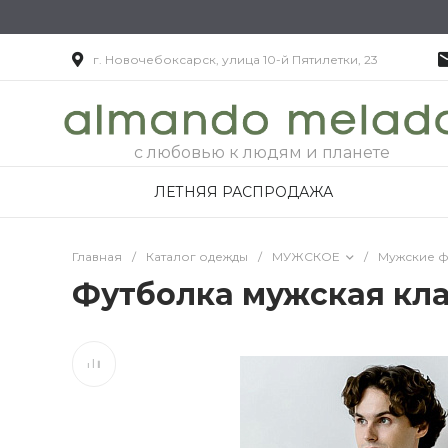
г. Новочебоксарск, улица 10-й Пятилетки, 23
с любовью к людям и планете
ЛЕТНЯЯ РАСПРОДАЖА
Главная
/
Каталог одежды
/
МУЖСКОЕ
/
Мужские ф
Футболка мужская кл