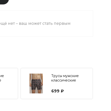
щё нет – ваш может стать первым
ие
Трусы мужские
е
классические
699 ₽