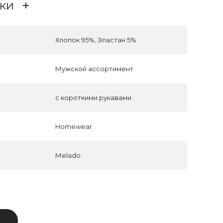
ки
Хлопок 95%, Эластан 5%
Мужской ассортимент
с короткими рукавами
Homewear
Меlado
В