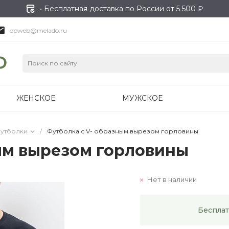
• Бесплатная доставка по России от 5 500 ₽
opweb@melado.ru
ЖЕНСКОЕ
МУЖСКОЕ
утболки
/
Футболка с V- образным вырезом горловины
ым вырезом горловины
Нет в наличии
Бесплат