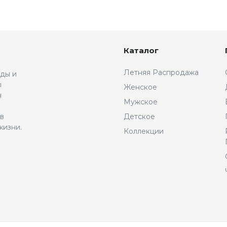
Каталог
Летняя Распродажа
жды и
ы
Женское
н
Мужское
 в
Детское
жизни.
Коллекции