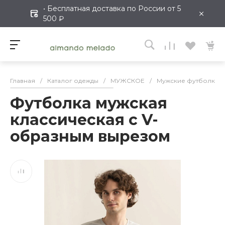
• Бесплатная доставка по России от 5
×
500 ₽
Главная
/
Каталог одежды
/
МУЖСКОЕ
/
Мужские футболки
Футболка мужская
классическая с V-
образным вырезом