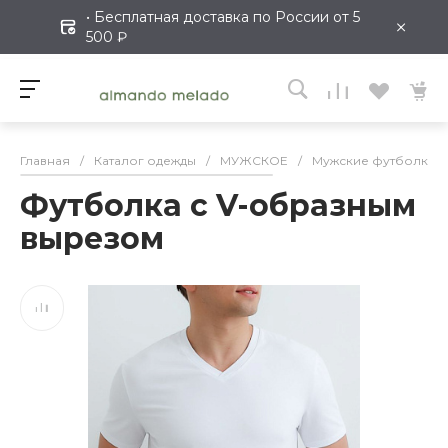
• Бесплатная доставка по России от 5
×
500 ₽
Главная
/
Каталог одежды
/
МУЖСКОЕ
/
Мужские футболки
Футболка с V-образным
вырезом