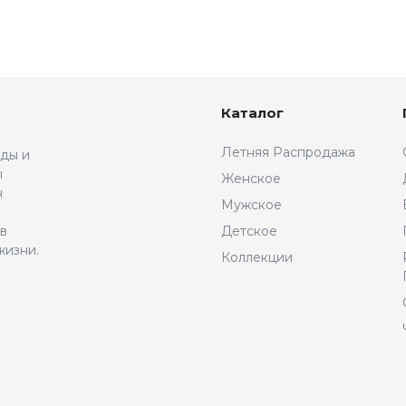
Каталог
Летняя Распродажа
жды и
ы
Женское
н
Мужское
 в
Детское
жизни.
Коллекции