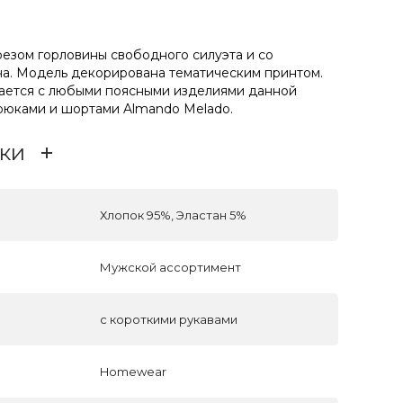
резом горловины свободного силуэта и со
а. Модель декорирована тематическим принтом.
ается с любыми поясными изделиями данной
брюками и шортами Almando Melado.
ки
Хлопок 95%, Эластан 5%
Мужской ассортимент
с короткими рукавами
Homewear