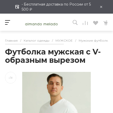
• Бесплатная доставка по России от 5
×
500 ₽
Главная
/
Каталог одежды
/
МУЖСКОЕ
/
Мужские футболки
Футболка мужская с V-
образным вырезом