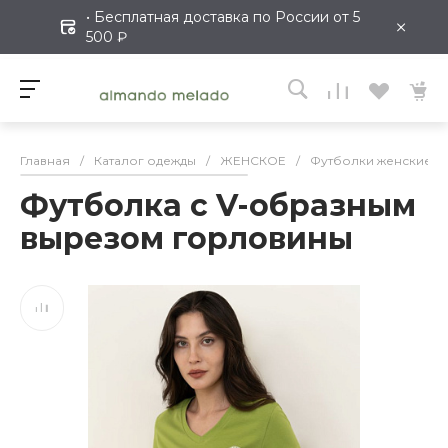
• Бесплатная доставка по России от 5
×
500 ₽
Главная
/
Каталог одежды
/
ЖЕНСКОЕ
/
Футболки женские
/
Футболка с V-образным
вырезом горловины