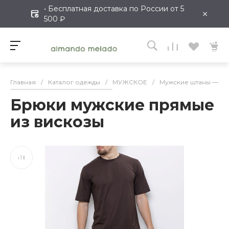
• Бесплатная доставка по России от 5
×
500 ₽
Главная
/
Каталог одежды
/
МУЖСКОЕ
/
Мужские штаны — ка
Брюки мужские прямые
из вискозы