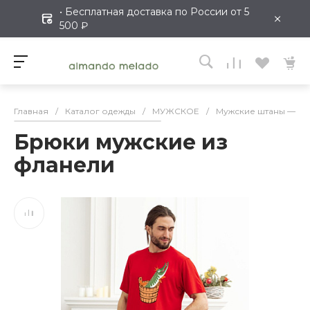
• Бесплатная доставка по России от 5
×
500 ₽
Главная
/
Каталог одежды
/
МУЖСКОЕ
/
Мужские штаны — ка
Брюки мужские из
фланели