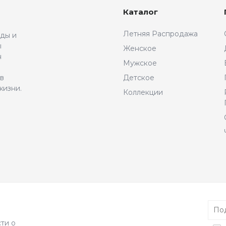
Каталог
Летняя Распродажа
жды и
ы
Женское
н
Мужское
 в
Детское
жизни.
Коллекции
ти о