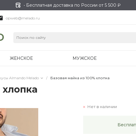
• Бесплатная доставка по России от 5 500 ₽
opweb@melado.ru
ЖЕНСКОЕ
МУЖСКОЕ
русы Almando Melado
/
Базовая майка из 100% хлопка
 хлопка
Нет в наличии
Бесплат