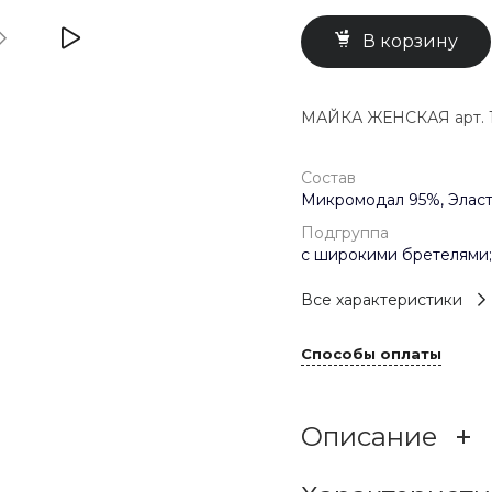
В корзину
МАЙКА ЖЕНСКАЯ арт. 1
Состав
Микромодал 95%, Эласт
Подгруппа
с широкими бретелями;
Все характеристики
Способы оплаты
Описание
Базовая майка с широк