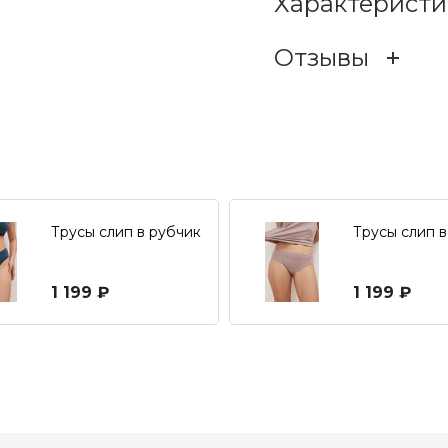
Характеристи
эластана.
Отзывы
Состав
ОСТАВИТЬ ОТЗЫ
Класс
Подгруппа
Отзывов е
Трусы слип в рубчик
Трусы слип в
Тип (по функциям)
1 199 ₽
1 199 ₽
Коллекция