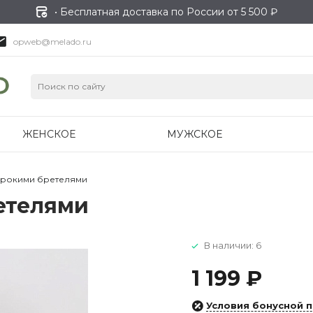
• Бесплатная доставка по России от 5 500 ₽
opweb@melado.ru
ЖЕНСКОЕ
МУЖСКОЕ
ирокими бретелями
етелями
В наличии: 6
1 199 ₽
Условия бонусной 