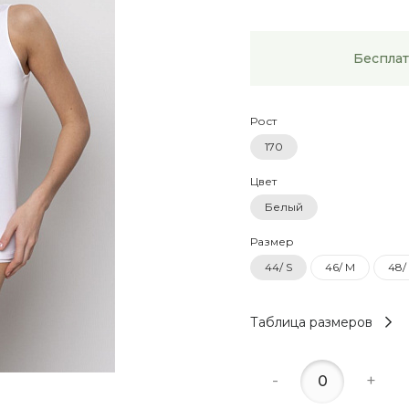
Бесплат
Рост
170
Цвет
Белый
Размер
44/ S
46/ M
48/
Таблица размеров
-
+