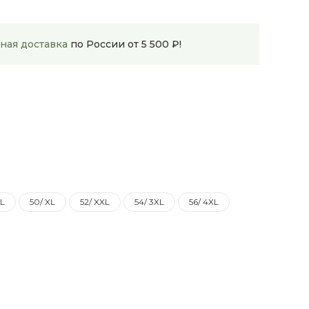
ная доставка
по России от 5 500 ₽!
 L
50/ XL
52/ XXL
54/ 3XL
56/ 4XL