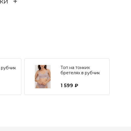
ки
Микромодал 95%, Эластан 5%
В
Женский ассортимент
с широкими бретелями
щё нет – ваш может стать первым
Топ на тонких
 рубчик
Lingerie
бретелях в рубчик
1 599 ₽
База Almando Melado