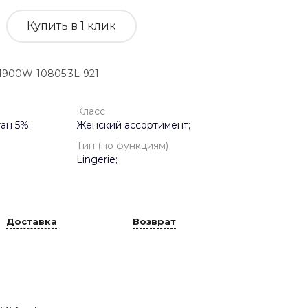
Купить в 1 клик
900W-10805.3L-921
Класс
ан 5%;
Женский ассортимент;
Тип (по функциям)
Lingerie;
Доставка
Возврат
ими бретелями из микромодала с добавлением