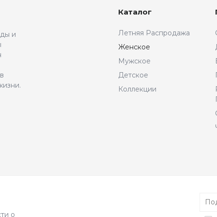
Каталог
Летняя Распродажа
жды и
ы
Женское
н
Мужское
 в
Детское
жизни.
Коллекции
ти о