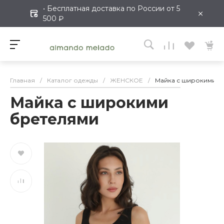
• Бесплатная доставка по России от 5
×
500 ₽
Главная
/
Каталог одежды
/
ЖЕНСКОЕ
/
Майка с широкими б
Майка с широкими
бретелями