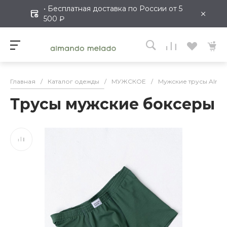
• Бесплатная доставка по России от 5
×
500 ₽
Главная
/
Каталог одежды
/
МУЖСКОЕ
/
Мужские трусы Alman
Трусы мужские боксеры