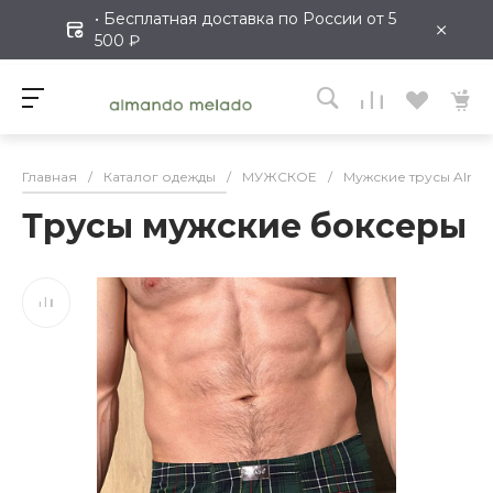
• Бесплатная доставка по России от 5
×
500 ₽
Главная
/
Каталог одежды
/
МУЖСКОЕ
/
Мужские трусы Alman
Трусы мужские боксеры