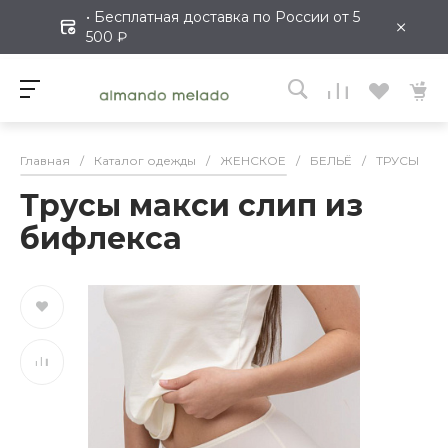
• Бесплатная доставка по России от 5
×
500 ₽
Главная
/
Каталог одежды
/
ЖЕНСКОЕ
/
БЕЛЬЁ
/
ТРУСЫ
/
Трусы макси слип из
бифлекса