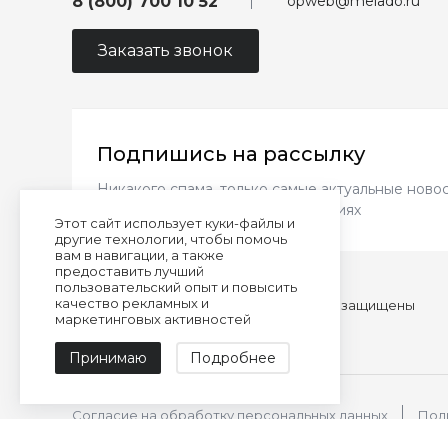
opweb@melado.ru
8 (800) 700 10 52
Заказать звонок
Подпишись на рассылку
Никакого спама, только самые актуальные новос
новинках и выгодных предложениях
Этот сайт использует куки-файлы и
другие технологии, чтобы помочь
вам в навигации, а также
предоставить лучший
пользовательский опыт и повысить
качество рекламных и
© 2026 almando melado, Все права защищены
маркетинговых активностей
Сделано командой
Принимаю
Подробнее
Согласие на обработку персональных данных
Пол