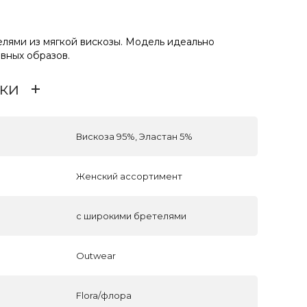
елями из мягкой вискозы. Модель идеально
вных образов.
ки
Вискоза 95%, Эластан 5%
Женский ассортимент
с широкими бретелями
Outwear
Flora/флора