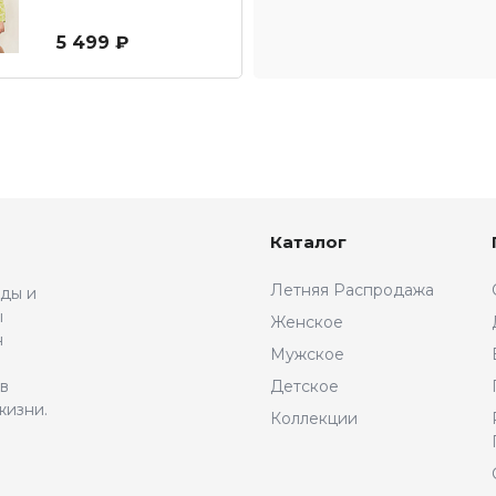
5 499 ₽
Каталог
Летняя Распродажа
жды и
ы
Женское
н
Мужское
 в
Детское
жизни.
Коллекции