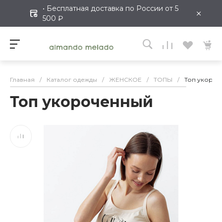
• Бесплатная доставка по России от 5
×
500 ₽
Главная
/
Каталог одежды
/
ЖЕНСКОЕ
/
ТОПЫ
/
Топ укоро
Топ укороченный