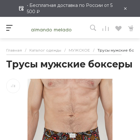
• Бесплатная доставка по России от 5
×
500 ₽
Главная
/
Каталог одежды
/
МУЖСКОЕ
/
Трусы мужские бокс
Трусы мужские боксеры