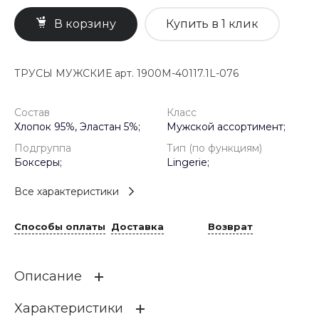
В корзину
Купить в 1 клик
ТРУСЫ МУЖСКИЕ арт. 1900M-40117.1L-076
Состав
Класс
Хлопок 95%, Эластан 5%;
Мужской ассортимент;
Подгруппа
Тип (по функциям)
Боксеры;
Lingerie;
Все характеристики
Способы оплаты
Доставка
Возврат
Описание
Характеристики
Мужские трусы-боксеры средней длины удобны и