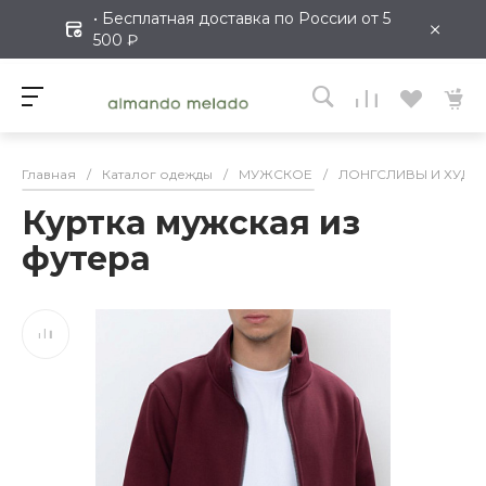
• Бесплатная доставка по России от 5
×
500 ₽
Главная
/
Каталог одежды
/
МУЖСКОЕ
/
ЛОНГСЛИВЫ И ХУДИ
Куртка мужская из
футера