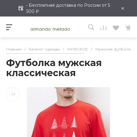
• Бесплатная доставка по России от 5
×
500 ₽
Главная
/
Каталог одежды
/
МУЖСКОЕ
/
Мужские футболки
Футболка мужская
классическая