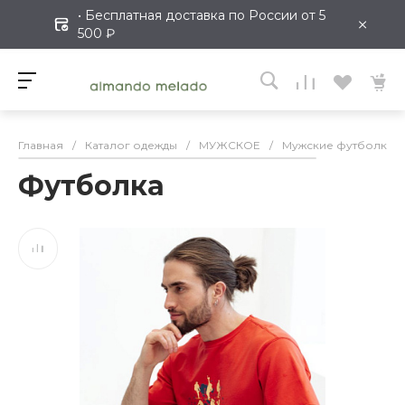
• Бесплатная доставка по России от 5
×
500 ₽
Главная
/
Каталог одежды
/
МУЖСКОЕ
/
Мужские футболки
Футболка