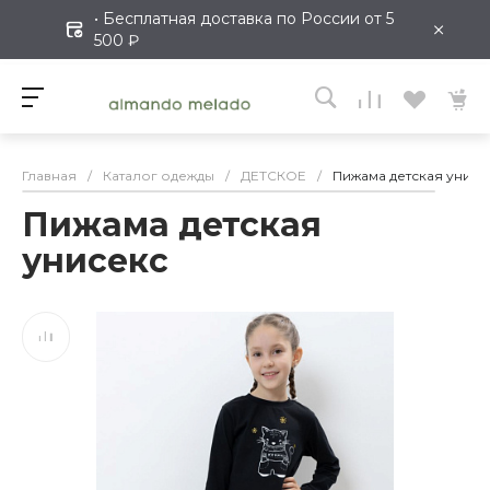
• Бесплатная доставка по России от 5
×
500 ₽
Главная
/
Каталог одежды
/
ДЕТСКОЕ
/
Пижама детская унисе
Пижама детская
унисекс